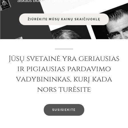
aiškaus biudžeto, galite lengvai išleisti per daug.
ŽIŪRĖKITE MŪSŲ KAINŲ SKAIČIUOKLĘ
Jūsų svetainė yra geriausias
ir pigiausias pardavimo
vadybininkas, kurį kada
nors turėsite
SUSISIEKITE