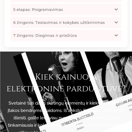
5 etapas: Programavimas
6 žingsnis: Testavimas ir kokybės užtikrinimas
7 žingsnis: Diegimas ir priežiūra
Kiek kainuoja
elektroninė parduotuvė?
Svetainė turi daug skirtingų elementų ir kiekvienas jų turi
įtakos bendroms išlaidoms. Iš anksto žinodami, kiek norite
išleisti, galite lengviau nuspręsti, kuri platforma jums
tinkamiausia ir kokius priedus galite sau leisti. Neturėdami