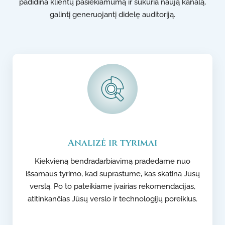
padidina klientų pasiekiamumą ir sukuria naują kanalą,
galintį generuojantį didelę auditoriją.
Analizė ir tyrimai
Kiekvieną bendradarbiavimą pradedame nuo
išsamaus tyrimo, kad suprastume, kas skatina Jūsų
verslą. Po to pateikiame įvairias rekomendacijas,
atitinkančias Jūsų verslo ir technologijų poreikius.