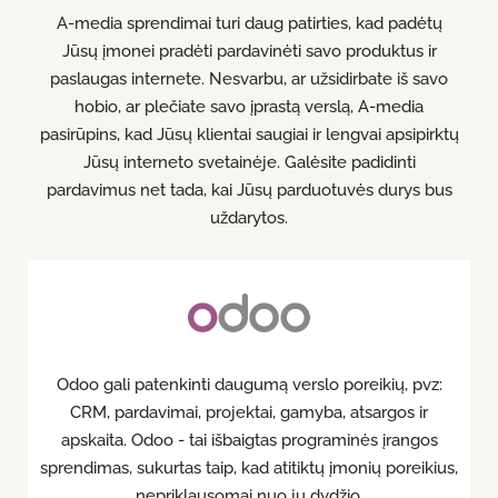
A-media sprendimai turi daug patirties, kad padėtų
Jūsų įmonei pradėti pardavinėti savo produktus ir
paslaugas internete. Nesvarbu, ar užsidirbate iš savo
hobio, ar plečiate savo įprastą verslą, A-media
pasirūpins, kad Jūsų klientai saugiai ir lengvai apsipirktų
Jūsų interneto svetainėje. Galėsite padidinti
pardavimus net tada, kai Jūsų parduotuvės durys bus
uždarytos.
Odoo gali patenkinti daugumą verslo poreikių, pvz:
CRM, pardavimai, projektai, gamyba, atsargos ir
apskaita. Odoo - tai išbaigtas programinės įrangos
sprendimas, sukurtas taip, kad atitiktų įmonių poreikius,
nepriklausomai nuo jų dydžio.