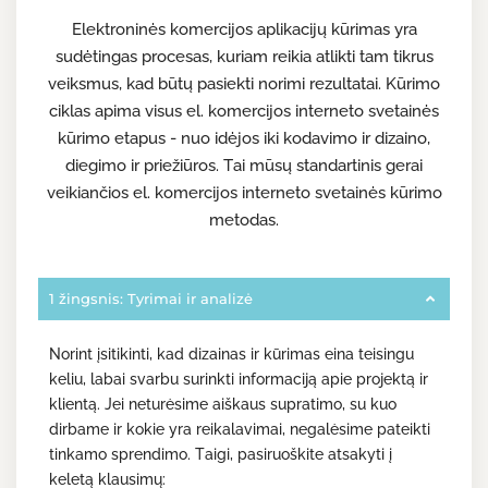
Elektroninės komercijos aplikacijų kūrimas yra
sudėtingas procesas, kuriam reikia atlikti tam tikrus
veiksmus, kad būtų pasiekti norimi rezultatai. Kūrimo
ciklas apima visus el. komercijos interneto svetainės
kūrimo etapus - nuo idėjos iki kodavimo ir dizaino,
diegimo ir priežiūros. Tai mūsų standartinis gerai
veikiančios el. komercijos interneto svetainės kūrimo
metodas.
1 žingsnis: Tyrimai ir analizė
Norint įsitikinti, kad dizainas ir kūrimas eina teisingu
keliu, labai svarbu surinkti informaciją apie projektą ir
klientą. Jei neturėsime aiškaus supratimo, su kuo
dirbame ir kokie yra reikalavimai, negalėsime pateikti
tinkamo sprendimo. Taigi, pasiruoškite atsakyti į
keletą klausimų: