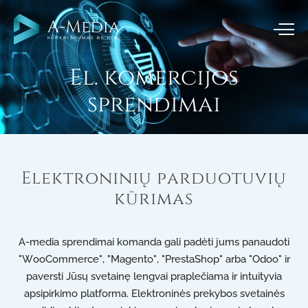
El. komercijos
sprendimai
Elektroninių parduotuvių
kūrimas
A-media sprendimai komanda gali padėti jums panaudoti
"WooCommerce", "Magento", "PrestaShop" arba "Odoo" ir
paversti Jūsų svetainę lengvai praplečiama ir intuityvia
apsipirkimo platforma. Elektroninės prekybos svetainės